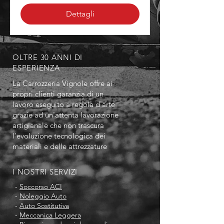
Dettagli
OLTRE 30 ANNI DI
ESPERIENZA
La Carrozzeria Vignole offre ai
propri clienti garanzia di un
lavoro eseguito a regola d'arte
grazie ad un'attenta lavorazione
artigianale che non trascura
l'evoluzione tecnologica dei
materiali e delle attrezzature
I NOSTRI SERVIZI
-
Soccorso ACI
-
Noleggio Auto
-
Auto Sostitutiva
-
Meccanica Leggera