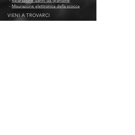
-
Riparazione danni da grandine
-
Misurazione elettronica della scocca
VIENI A TROVARCI
Via Vignole, 17/A
32036 Sedico – BL
Italy
Carrozzeria Vignole S.r.l.
P.I.
00664140258
| © 2024 | Credits
by
iZanna
Privacy Policy
| Cookies Policy